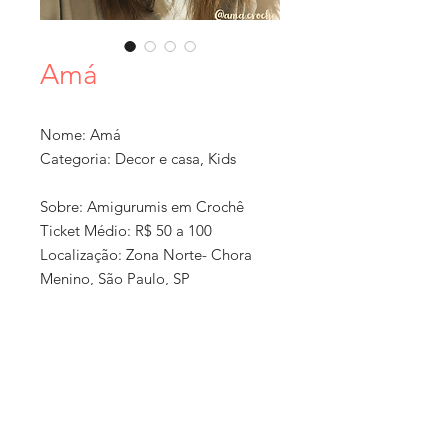
Amá
Nome: Amá
Categoria: Decor e casa, Kids
Sobre: Amigurumis em Crochê
Ticket Médio: R$ 50 a 100
Localização: Zona Norte- Chora
Menino, São Paulo, SP
Formato: Loja online + exposição
em feiras
Como Comprar: Via Instagram e
WhatsApp
'Política de
Entrega: Sim, para as proximidades
compra e
(Grande São Paulo)