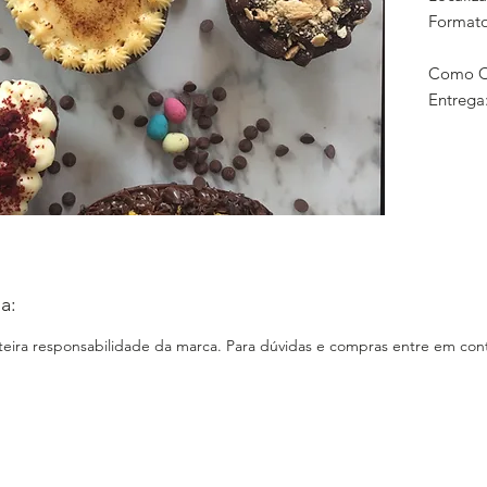
Formato
Como C
Entrega
mediant
E-comm
Loja Fí
Instagr
www.in
Faceboo
Site:
a:
nteira responsabilidade da marca. Para dúvidas e compras entre em cont