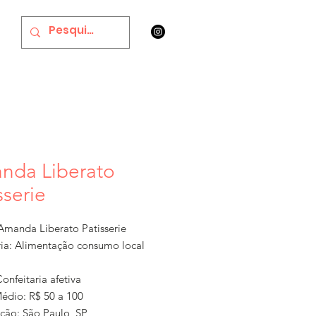
nda Liberato
sserie
manda Liberato Patisserie
ia: Alimentação consumo local
onfeitaria afetiva
Médio: R$ 50 a 100
ação: São Paulo, SP