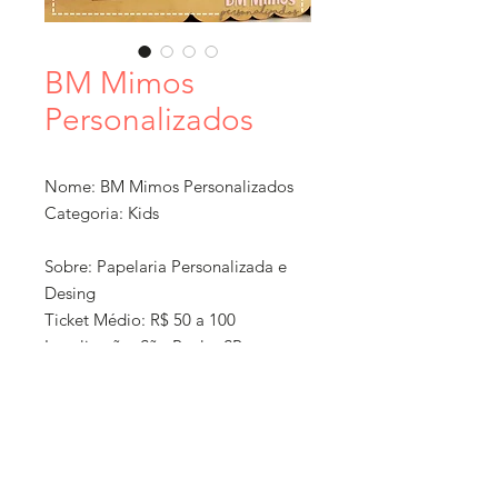
BM Mimos
Personalizados
Nome: BM Mimos Personalizados
Categoria: Kids
Sobre: Papelaria Personalizada e
Desing
Ticket Médio: R$ 50 a 100
Localização: São Paulo, SP
Formato: Serviços
Como Comprar: Através do
Instagram e whatsapp
Entrega: Tem que retirar ou atráves
'Política de