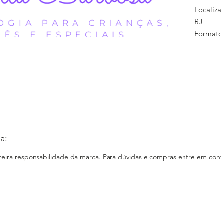
Localiz
RJ
Formato
Como Co
via Wha
Entreg
Care, em
Cidade 
E-comm
Loja Fís
a:
2 - Sala
agendad
nteira responsabilidade da marca. Para dúvidas e compras entre em cont
Instagr
www.ins
Faceboo
https:/
/