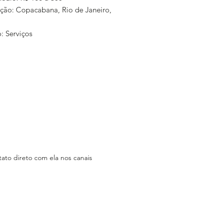
ação: Copacabana, Rio de Janeiro,
: Serviços
mprar: Através de um contato
tsapp.
a: Atendemos com nosso Home
 toda Zona Sul, Barra, Tijuca da
do Rio de Janeiro.
erce: Não Consta
ica: Praia do Flamengo, 66 - Bloco
 1305 - Com horário pré
o, 24 horas.
ato direto com ela nos canais
am:
tagram.com/sorriso_arte/
k:
/www.facebook.com/draceciliabarb