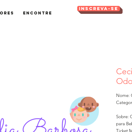
Inscreva-se
ores
Encontre
Ceci
Odo
Nome: C
Categor
Sobre: 
para Beb
Ticket 