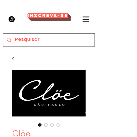
Inscreva-se
Clöe