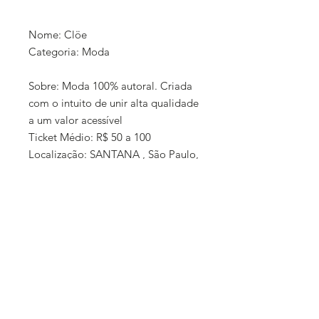
Nome: Clöe
Categoria: Moda
Sobre: Moda 100% autoral. Criada
com o intuito de unir alta qualidade
a um valor acessível
Ticket Médio: R$ 50 a 100
Localização: SANTANA , São Paulo,
SP
Formato: Loja online + exposição
em feiras
'Política de
Como Comprar: Instagram
compra e
@cloe.sp
entrega:
Entrega: Entregamos com frete a
25,00
As informações fornecidas são de
inteira responsabilidade da marca.
E-commerce: Não Consta