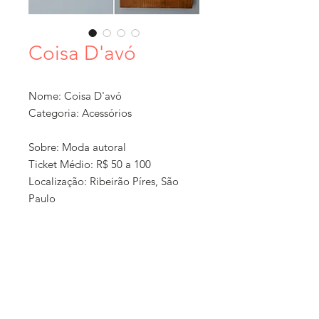
Coisa D'avó
Nome: Coisa D'avó
Categoria: Acessórios
Sobre: Moda autoral
Ticket Médio: R$ 50 a 100
Localização: Ribeirão Píres, São
Paulo
Formato: Loja online + exposição
em feiras
Como Comprar: Venda direta com
entrega por correios
Política de
Entrega: Entrega pelos correios
compra e
com frete pelo cliente