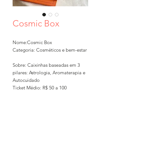
Cosmic Box
Nome:Cosmic Box
Categoria: Cosméticos e bem-estar
Sobre: Caixinhas baseadas em 3
pilares: Astrologia, Aromaterapia e
Autocuidado
Ticket Médio: R$ 50 a 100
Localização: Vila Madalena
Formato: Loja online + exposição
em feiras
Como Comprar: Loja online +
Política de
exposição em feiras
compra e
Entrega: Instagram ou pelo site