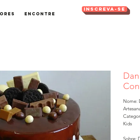
Inscreva-se
ores
Encontre
Dani
Conf
Nome: D
Artesan
Categor
Kids
Sobre: 