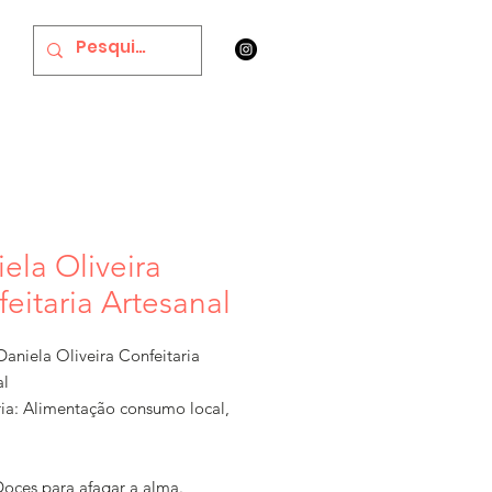
ela Oliveira
eitaria Artesanal
aniela Oliveira Confeitaria
al
ia: Alimentação consumo local,
Doces para afagar a alma.