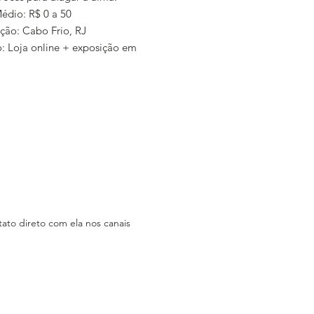
Médio: R$ 0 a 50
ação: Cabo Frio, RJ
: Loja online + exposição em
mprar: Pelas redes sociais ou
mente
: Sim, para os bairros da minha
erce: Não Consta
ica: Não consta
am:
tagram.com/danioliveiraconfeitar
ato direto com ela nos canais
k: Não consta
ão consta