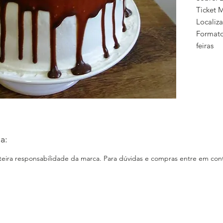
Ticket 
Localiz
Formato
feiras
Como Co
pessoal
Entrega
cidade.
E-comm
Loja Fís
a:
Instagr
www.ins
nteira responsabilidade da marca. Para dúvidas e compras entre em cont
ia
Faceboo
Site: N