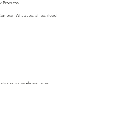
: Produtos
mprar: Whatsapp, alfred, ifood
: Sim Atibaia
erce: Não Consta
ica: Av terceiro centenário 716
am:
espetinhosmoben
ok: Espetinhos Mobem
ão Consta
ato direto com ela nos canais