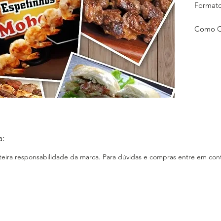
Formato
Como Co
Entrega
E-comm
Loja Fís
Instagr
Facebo
Site: N
a:
nteira responsabilidade da marca. Para dúvidas e compras entre em cont