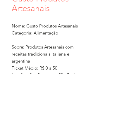
Artesanais
Nome: Gusto Produtos Artesanais
Categoria: Alimentação
Sobre: Produtos Artesanais com
receitas tradicionais italiana e
argentina
Ticket Médio: R$ 0 a 50
Localização: Caçapava, São Paulo
Formato: Loja online + exposição
em feiras, Operação de comida
itinerante (participa de eventos)
Política de
Como Comprar: Contato direto por
compra e
mídias sociais, site e loja virtual
entrega:
Entrega: Qualquer lugar do Brasil,