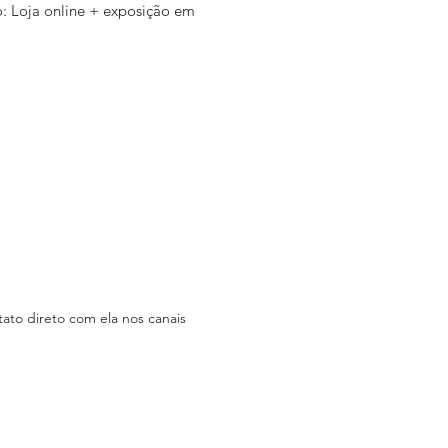
: Loja online + exposição em
mprar: via direct do Instagram e
tual quase pronta
: sim, entregas normalmente às
eiras. Valor da entrega conforme
a.
rce: em breve no ar
ppidesign.com.br
)
ica: em breve no ar
ppidesign.com.br
)
am:
ato direto com ela nos canais
tagram.com/luppidesign
k: Luppi Design
w.luppidesign (em breve no ar)