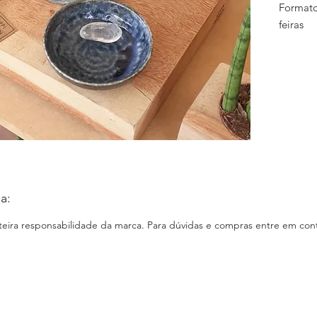
Formato
feiras
Como Co
loja vir
Entrega
sextas-f
distânci
E-comme
(
www.lu
Loja Fís
(
www.lu
a:
Instagr
nteira responsabilidade da marca. Para dúvidas e compras entre em cont
www.ins
Faceboo
Site:
ww