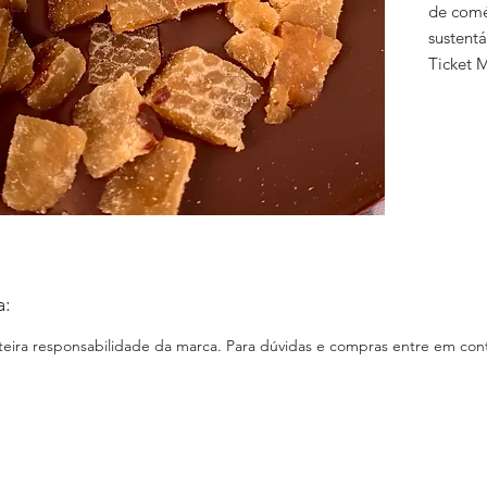
de comér
sustentá
Ticket 
Localiza
Janeiro
Formato
feiras
Como Co
Entrega
Janeiro,
Sudeste 
a:
E-comm
nteira responsabilidade da marca. Para dúvidas e compras entre em cont
https:/
Loja Fís
Instagr
https:/
sbeanto
Faceboo