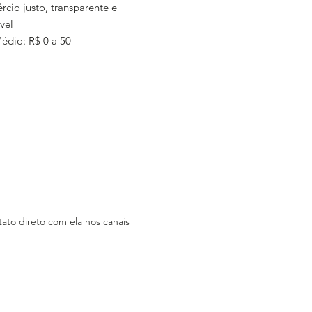
cio justo, transparente e
vel
Médio: R$ 0 a 50
ção: Rio de Janeiro, Rio de
: Loja online + exposição em
mprar: Pelo website
: Fazemos entregas para Rio de
 Distrito Federal, Regiões Sul e
do Brasil.
erce:
ato direto com ela nos canais
/www.mochocolates.com.br/
ica: Não
am:
/www.instagram.com/mochocolate
bar/
k: