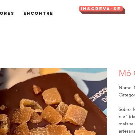
Inscreva-se
ores
Encontre
Mô 
Nome: 
Categor
Sobre: 
bar" (d
mais sa
artesan