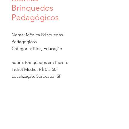
Brinquedos
Pedagógicos
Nome: Mônica Brinquedos
Pedagógicos
Categoria: Kids, Educação
Sobre: Brinquedos em tecido.
Ticket Médio: R$ 0 a 50
Localização: Sorocaba, SP
Formato: Loja online + exposição
em feiras, Ateliê ou loja física com
horário marcado
Como Comprar: Via Instagram, site
'Política de
ou Facebook
compra e
Entrega: Sim. Em Sorocaba
entrega: