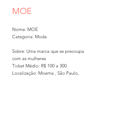
MOE
Nome: MOE
Categoria: Moda
Sobre: Uma marca que se preocupa
com as mulheres
Ticket Médio: R$ 100 a 300
Localização: Moema , São Paulo,
SP
Formato: Loja online + exposição
em feiras, Ateliê ou loja física com
horário marcado
'Política de
Como Comprar: Site/insta/físico/
compra e
vindo em vasa
entrega:
Entrega: Entrego pra a zona sul