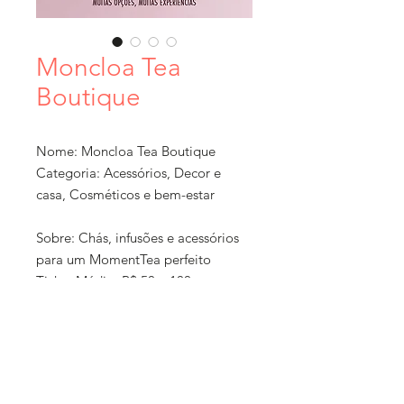
Moncloa Tea
Boutique
Nome: Moncloa Tea Boutique
Categoria: Acessórios, Decor e
casa, Cosméticos e bem-estar
Sobre: Chás, infusões e acessórios
para um MomentTea perfeito
Ticket Médio: R$ 50 a 100
Localização: Rio de Janeiro, Rio de
Janeiro
Formato: Comércio local
Como Comprar: WhatsApp,
Política de