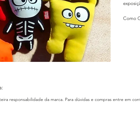
exposiç
Como Co
commerc
Entrega:
E-comm
Loja Fí
Instagr
www.in
Faceboo
www.fa
Site:
ww
a:
nteira responsabilidade da marca. Para dúvidas e compras entre em cont