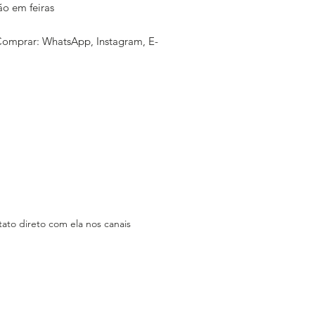
ão em feiras
mprar: WhatsApp, Instagram, E-
e, Feira/Eventos
 Para todo o Brasil via Correios
erce:
www.monstrengos.com.br
sica: Não Consta
am:
stagram.com/monstrengos
k:
cebook.com/monstrengos
w.monstrengos.com.br
ato direto com ela nos canais