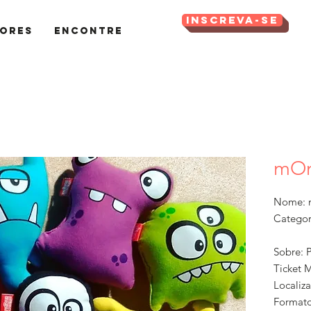
Inscreva-se
ores
Encontre
mOn
Nome: 
Categor
Sobre: P
Ticket 
Localiza
Formato