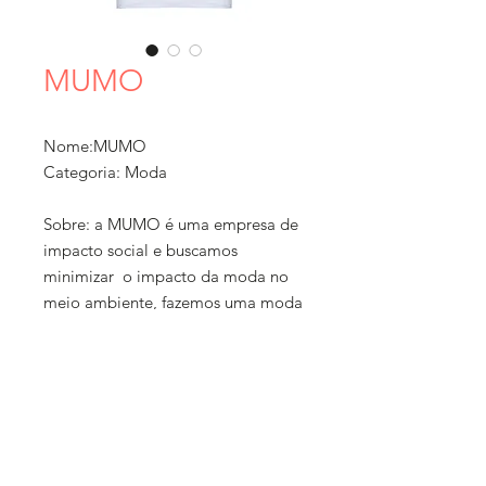
MUMO
Nome:MUMO
Categoria: Moda
Sobre: a MUMO é uma empresa de
impacto social e buscamos
minimizar o impacto da moda no
meio ambiente, fazemos uma moda
feminina e masculina mais
sustentável e hoje doamos uma
árvore para cada peça vendida
como uma forma de compensar o
impacto que ainda assim geramos.
Política de
Ticket Médio: R$ 100 a 300
compra e
Localização: Brooklin