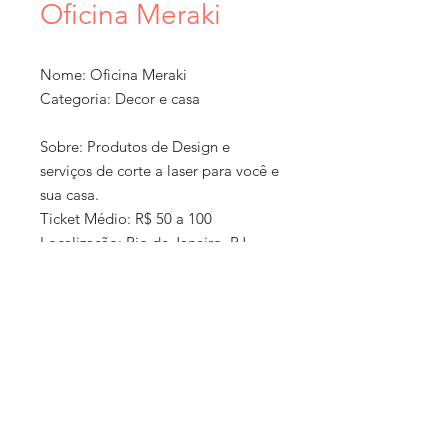
Oficina Meraki
Nome: Oficina Meraki
Categoria: Decor e casa
Sobre: Produtos de Design e
serviços de corte a laser para você e
sua casa.
Ticket Médio: R$ 50 a 100
Localização: Rio de Janeiro, RJ
Formato: Loja online + exposição
em feiras, Serviços
Como Comprar: Whatsapp ou
'Política de
instagram
compra e
Entrega: Por correios, Rio de
entrega:
Janeiro e São Paulo
E-commerce: Não Consta
As informações fornecidas são de