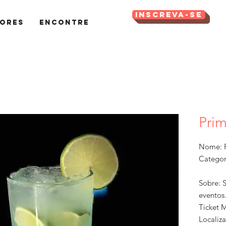
Inscreva-se
ores
Encontre
Prim
Nome: P
Categor
Sobre: S
eventos
Ticket 
Localiz