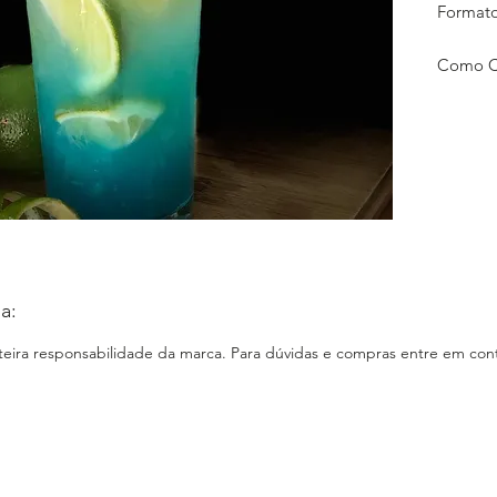
Formato
Como Co
wpp.
Entreg
E-comme
Loja Fí
Instagr
www.ins
Faceboo
Site: N
a:
nteira responsabilidade da marca. Para dúvidas e compras entre em cont