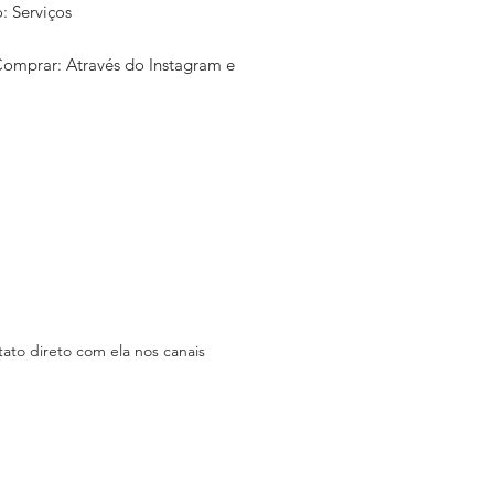
: Serviços
mprar: Através do Instagram e
a: RmBH
rce: @primusdrinks
sica: Não Consta
am:
tagram.com/primusdrinks
k: Primusdrinks
ão consta
ato direto com ela nos canais