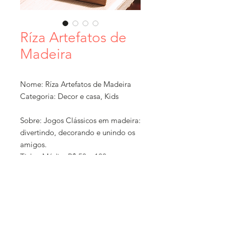
Ríza Artefatos de
Madeira
Nome: Ríza Artefatos de Madeira
Categoria: Decor e casa, Kids
Sobre: Jogos Clássicos em madeira:
divertindo, decorando e unindo os
amigos.
Ticket Médio: R$ 50 a 100
Localização: Joinville, Santa
Catarina
Formato: Comércio local, Loja
online + exposição em feiras
Política de