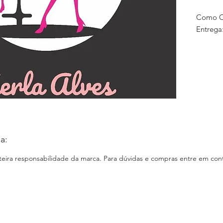
Como Co
Entrega
E-comm
Loja Fís
jardim d
Instagr
www.ins
Facebook
Site: N
a:
nteira responsabilidade da marca. Para dúvidas e compras entre em cont