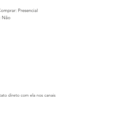
mprar: Presencial
: Não
erce: Não Consta
ica: Rua: Antônio de Oliveira 252
as oliveiras
am:
tagram.com.br/Studionikas
: Stúdio Unika's kerla Alves
ão Consta
ato direto com ela nos canais