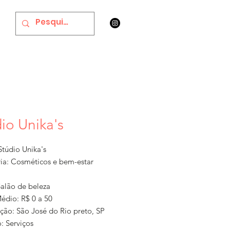
io Unika's
túdio Unika's
ia: Cosméticos e bem-estar
Salão de beleza
Médio: R$ 0 a 50
ação: São José do Rio preto, SP
: Serviços