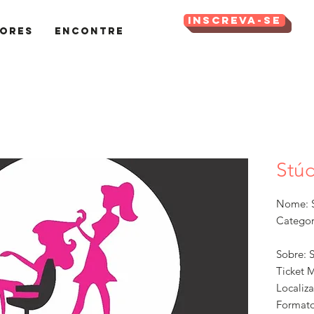
Inscreva-se
ores
Encontre
Stúd
Nome: S
Categor
Sobre: 
Ticket 
Localiz
Formato