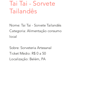
Tai Tai - Sorvete
Tailandês
Nome: Tai Tai - Sorvete Tailandês
Categoria: Alimentação consumo
local
Sobre: Sorveteria Artesanal
Ticket Médio: R$ 0 a 50
Localização: Belém, PA
Formato: Comércio local
Como Comprar: Presencial na loja
e aplicativos de delivery
Entrega: Não
'Política de
E-commerce: Não Consta
compra e
Loja Física: Avenida Duque de
entrega:
Caxias, 877, Marco, Belém-PA. De