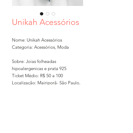
Unikah Acessórios
Nome: Unikah Acessórios
Categoria: Acessórios, Moda
Sobre: Joias folheadas
hipoalergenicas e prata 925
Ticket Médio: R$ 50 a 100
Localização: Mairiporã- São Paulo,
São Paulo, SP
Formato: Loja online + exposição
em feiras
Como Comprar: Através do
'Política de
whatsapp e Instagram
compra e
Entrega: Entrega através dos