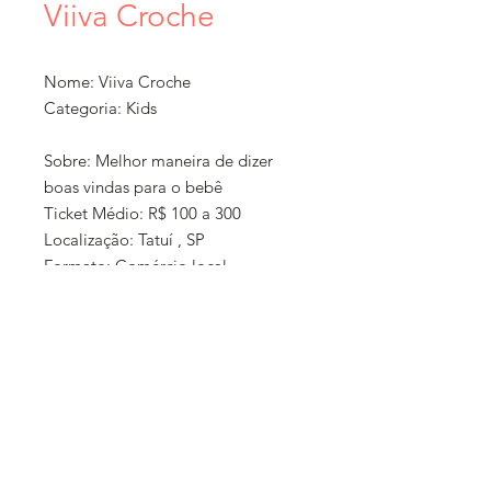
Viiva Croche
Nome: Viiva Croche
Categoria: Kids
Sobre: Melhor maneira de dizer
boas vindas para o bebê
Ticket Médio: R$ 100 a 300
Localização: Tatuí , SP
Formato: Comércio local
Como Comprar: Instagram e
WhatsApp
Entrega: Não
'Política de
E-commerce: Não Consta
compra e
Loja Física: Não
entrega:
Instagram:
www.instagram.com/viiva.croche
As informações fornecidas são de